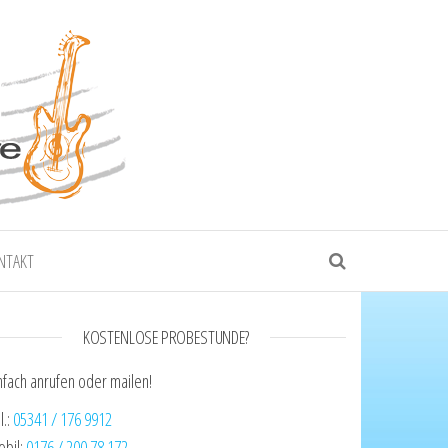
e Musik
NTAKT
KOSTENLOSE PROBESTUNDE?
nfach anrufen oder mailen!
l.:
05341 / 176 9912
bil:
0176 / 200 78 172