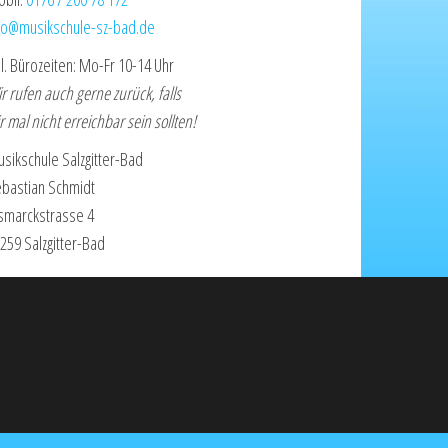
fo@musikschule-sz-bad.de
l. Bürozeiten: Mo-Fr 10-14 Uhr
r rufen auch gerne zurück, falls
r mal nicht erreichbar sein sollten!
sikschule Salzgitter-Bad
bastian Schmidt
smarckstrasse 4
259 Salzgitter-Bad