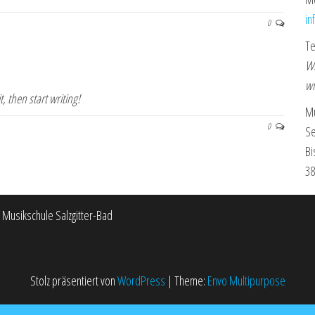
in
0
Te
Wi
wi
t, then start writing!
Mu
0
Se
Bi
38
Musikschule Salzgitter-Bad
Stolz präsentiert von
WordPress
|
Theme:
Envo Multipurpose